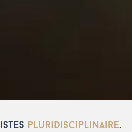
istes
pluridisciplinaire
.