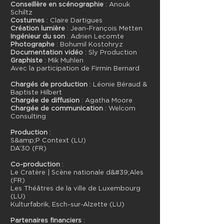
Conseillère en scénographie
: Anouk
Schiltz
Costumes
: Claire Dartigues
Création lumière
: Jean-François Metten
Ingénieur du son
: Adrien Lecomte
Photographe
: Bohumil Kostohryz
Documentation vidéo
: Sly Production
Graphiste
: Mik Muhlen
Avec la participation de Firmin Bernard
Chargés de production
: Léonie Béraud &
Baptiste Hilbert
Chargée de diffusion
: Agatha Moore
Chargée de communication
: Welcom
Consulting
Production
:
S&amp;P Context (LU)
DA’30 (FR)
Co-production
:
Le Cratère | Scène nationale d&#39;Ales
(FR)
Les Théâtres de la ville de Luxembourg
(LU)
Kulturfabrik, Esch-sur-Alzette (LU)
Partenaires financiers
: