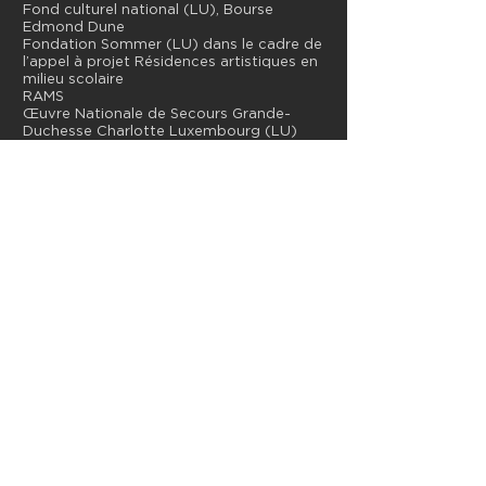
Fond culturel national (LU), Bourse
Edmond Dune
Fondation Sommer (LU) dans le cadre de
l’appel à projet Résidences artistiques en
milieu scolaire
RAMS
Œuvre Nationale de Secours Grande-
Duchesse Charlotte Luxembourg (LU)
Conseil départemental du Gard
Partenaires
:
Kultur | lx - Arts Council Luxembourg
Théâtre des Capucins
La Factory / Théâtre de l’Oulle, Avignon
(FR)
Lycée Belval (LU)
L’association S&P Context est
conventionnée avec le ministère de la
Culture et adhère à sa charte déontologique.
Elle bénéficie du soutien financier de la Ville
d'Esch-sur-Alzette.