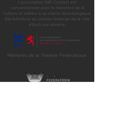
L’association S&P Context est
conventionnée avec le ministère de la
Culture et adhère à sa charte déontologique.
Elle bénéficie du soutien financier de la Ville
d'Esch-sur-Alzette.
Membres de la Theater Federatioun.
Artistes associés au Cratère Scène Nationale
d'Alès saisons
2025-2026
,
2026-2027
et
2027-2028
.
Artistes associés à la KulturFabrik Asch-sur-
Alzette saisons
2019-2020
et
2020-2021
.